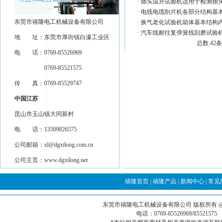
·
插头温升试验机适用于检测插
·
电线电缆削片机各部分结构基
东莞市禧隆电工机械设备有限公司
·
换气老化试验机箱体基本结构
·
汽车线耐往复弹簧线刮磨试验
地 址：东莞市厚街镇白濠工业区
总数:42条
电 话：0769-85526969
0769-85521575
传 真：0769-85529747
中国江苏
昆山市玉山镇大同新村
电 话：13509826575
公司邮箱：
xl@dgxilong.com.cn
公司主页：
www.dgxilong.net
禧隆首页
|
禧隆产品
|
新闻中心
|
常见
东莞市禧隆电工机械设备有限公司
版权所有 
电话：0769-85526969/855215