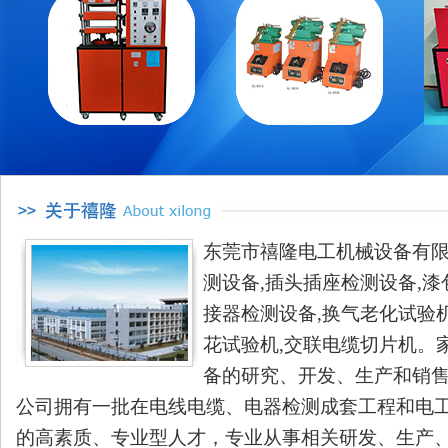
东莞市禧隆电工机械设备有
测设备,插头插座检测设备,漆
接器检测设备,换气老化试验机
花试验机,交联电缆切片机。
备的研究、开发、生产和销
公司拥有一批在电线电缆、电器检测成套工程和电
的高素质、专业型人才，专业从事相关研发、生产