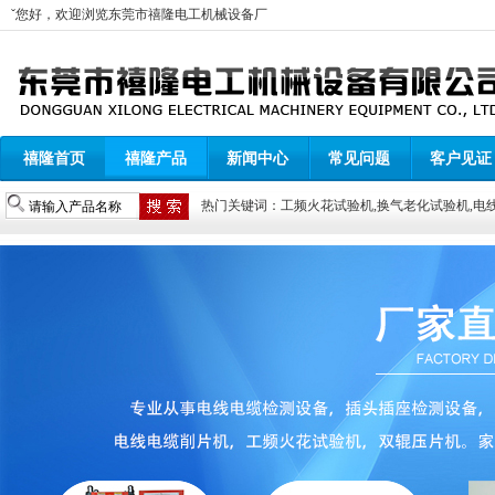
ˇ您好，欢迎浏览
东莞市禧隆电工机械设备厂
禧隆首页
禧隆产品
新闻中心
常见问题
客户见证
热门关键词：
工频火花试验机
,
换气老化试验机
,
电