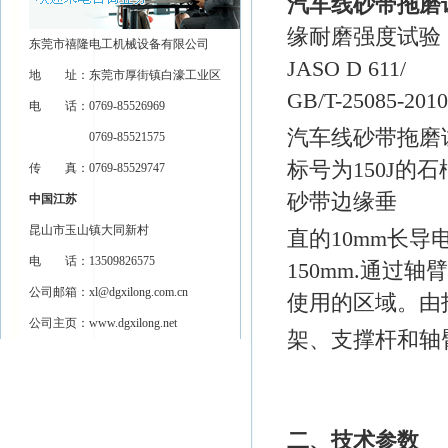
汽车线砂带拖磨
缘耐磨强度试验，
东莞市禧隆电工机械设备有限公司
JASO D 611/
地 址：东莞市厚街镇白濠工业区
GB/T-25085-201
电 话：0769-85526969
汽车线砂带拖磨
0769-85521575
标号为150J
传 真：0769-85529747
砂带边缘垂
中国江苏
昆山市玉山镇大同新村
直的10mm长导
电 话：13509826575
150mm.通
公司邮箱：
xl@dgxilong.com.cn
使用的区域。由
公司主页：
www.dgxilong.net
架、支撑杆和轴臂
二、技术参数