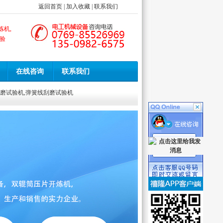
返回首页
|
加入收藏
|
联系我们
炼机,
验
在线咨询
联系我们
磨试验机
,
弹簧线刮磨试验机