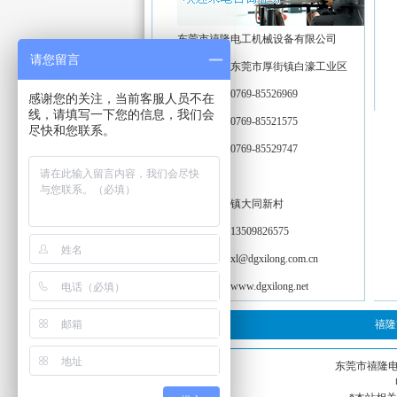
东莞市禧隆电工机械设备有限公司
请您留言
地 址：东莞市厚街镇白濠工业区
电 话：0769-85526969
感谢您的关注，当前客服人员不在
线，请填写一下您的信息，我们会
0769-85521575
尽快和您联系。
传 真：0769-85529747
中国江苏
昆山市玉山镇大同新村
电 话：13509826575
公司邮箱：
xl@dgxilong.com.cn
公司主页：
www.dgxilong.net
禧隆
东莞市禧隆