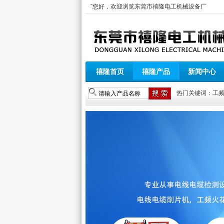
ˇ您好，欢迎浏览
东莞市禧隆电工机械设备厂
禧隆首页
禧隆产品
新闻中心
热门关键词：
工