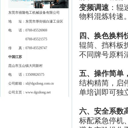
变频调速
：辊
东莞市禧隆电工机械设备有限公司
物料混炼转速
地 址：东莞市厚街镇白濠工业区
电 话：0769-85526969
四、换色换料
0769-85521575
辊筒、挡料板
传 真：0769-85529747
不同牌号原料
中国江苏
昆山市玉山镇大同新村
五、操作简单
电 话：13509826575
结构精简，启
公司邮箱：
xl@dgxilong.com.cn
单培训即可独
公司主页：
www.dgxilong.net
六、安全系数
标配紧急停机