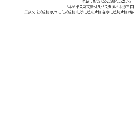
电话：0769-85526969/855215
*本站相关网页素材及相关资源均来源互联网
工频火花试验机,换气老化试验机,电线电缆削片机,交联电缆切片机,插