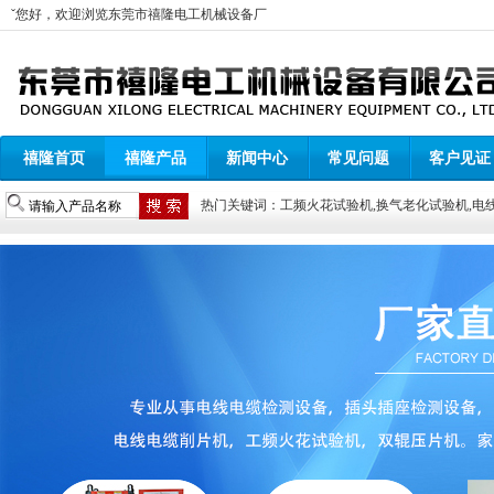
ˇ您好，欢迎浏览
东莞市禧隆电工机械设备厂
禧隆首页
禧隆产品
新闻中心
常见问题
客户见证
热门关键词：
工频火花试验机
,
换气老化试验机
,
电