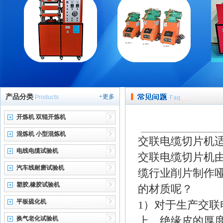
产品分类
+更多
Products
开炼机 双辊开炼机
混炼机 小型混炼机
交联电缆切片机
电线电缆试验机
交联电缆切片机
汽车线耐磨试验机
缆行业削片制作
塑胶,橡胶试验机
的材质呢？
平板硫化机
1）对于生产交联
上，绝缘皮的厚度
换气老化试验机