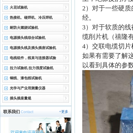
2）对于一些硬
火花试验机
经。
热接机、碰焊机、冷压焊机
3）对于软质的
耐防火燃烧试验机
缆削片机（禧隆
电源插头线综合试验机
4）
交联电缆切​片
电源插头线及插头插座试验机
如果有需要了解这类
电线组件，线束与连接器试验
以看到具体的参数
拉力试验机 拉力强度试验机
铜线、漆包线试验机
光学与产业用测量仪器
插头插座量规
联系我们
+更多
Contact